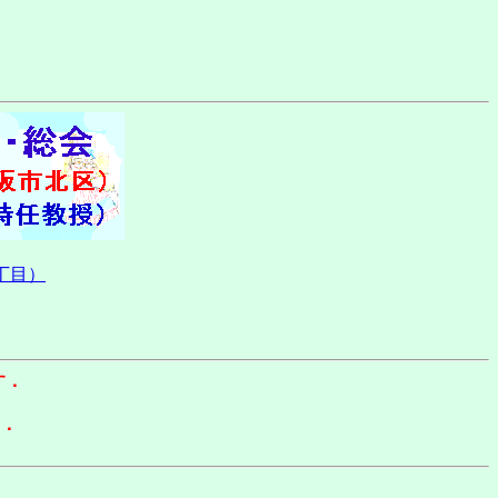
丁目）
）
ます．
．