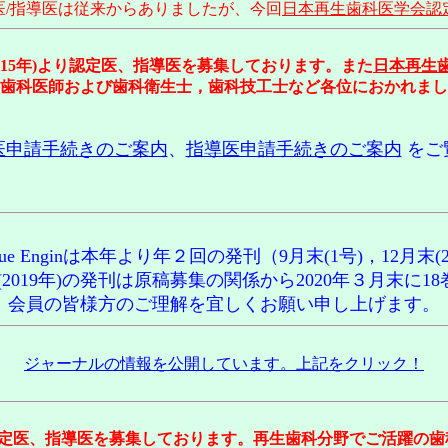
医/指導医は従来からありましたが、今回
日本再生歯科医学会認
成15年)より認定医、指導医を募集しております。また
日本再生
歯科医師および歯科衛生士，歯科技工士など各位におかれまし
医申請手続きのご案内
、
指導医申請手続きのご案内
をご
Tissue Enginは本年より年２回の発刊（9月末(1号)，12月
019年)の発刊は原稿募集の関係から2020年３月末に18
会員の皆様方のご理解を宜しくお願い申し上げます。
ジャーナルの情報を公開しています。上記をクリック！
より認定医、指導医を募集しております。再生歯科分野でご活躍